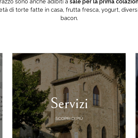
terrazzo sono anche adibiti a
sale per la prima colazio
à di torte fatte in casa, frutta fresca, yogurt, diversi
bacon.
Servizi
SCOPRI DI PIÙ