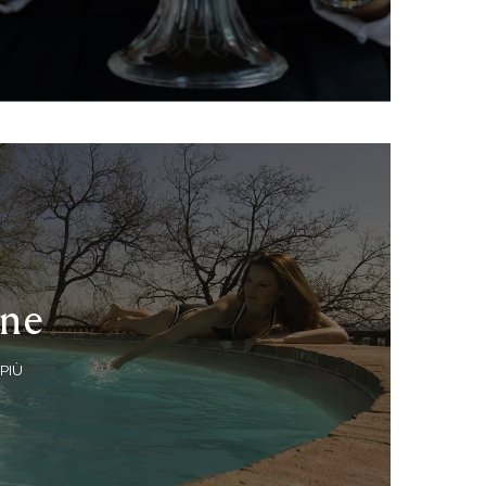
ine
PIÙ