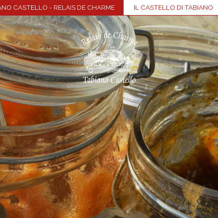
ANO CASTELLO - RELAIS DE CHARME
IL CASTELLO DI TABIANO
Home
Borgo
Camere e Suite
Centro benessere
Ristorante
Meeting & eventi
Enogastronomia
Visite al Castello