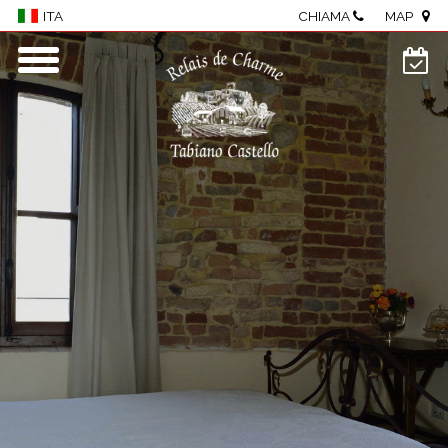
CHIAMA
MAP
ITA
Home
Borgo
Camere e Suite
Centro benessere
Ristorante
Meeting & eventi
Enogastronomia
Visite al Castello
Attività
Dove siamo
Photo Gallery