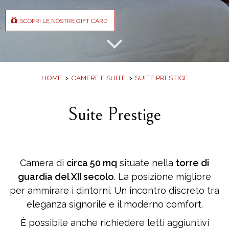
Offerte
Prenota
SCOPRI LE NOSTRE GIFT CARD
SCOPRI LE NOSTRE GIFT CARD
Vuoi idee per un regalo gradito da fare
comodamente da casa?
HOME
CAMERE E SUITE
SUITE PRESTIGE
Suite Prestige
Camera di
circa 50 mq
situate nella
torre di
guardia del XII secolo
. La posizione migliore
per ammirare i dintorni. Un incontro discreto tra
eleganza signorile e il moderno comfort.
È possibile anche richiedere letti aggiuntivi