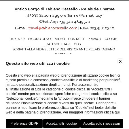
Antico Borgo di Tabiano Castello - Relais de Charme
43039 Salsomaggiore Terme (Parma), Italy
WhatsApp: +39 340 4849570
E-mail:
travel@tabianocastello.com
| P.IVA 02379810340
PARTNER
DICONO DI NOI
VIDEO
CONTATTI
PRIVACY
COOKIE
DATI SOCIETARI
GDS
ISCRIVITI ALLA NEWSLETTER DEL RISTORANTE RELAIS TABIANO
CASTELLO
ACCESSIBILITÀ
X
Questo sito web utilizza i cookie
Questo sito web e la pagina web di prenotazione utilizzano cookie tecnici
e, solo previo tuo consenso, cookies analitici e di marketing per pubblicità
mirata e personalizzazione degli annunci. Per acconsentire
all’installazione di tutte le categorie di cookie clicca su “Accetta tutti i
cookie” mentre per selezionare specifiche categorie di cookie, clicca su
"Seleziona i cookie"; mediante la “x” puoi invece chiudere il banner
rifiutando l’installazione di cookie diversi da quelli tecnici. Per riaprire il
banner e modificare le preferenze, clicca su “Cookie” nel footer del sito
web e della pagina di prenotazione. Per maggiori informazioni
clicca qui
.