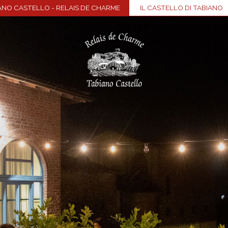
ANO CASTELLO - RELAIS DE CHARME
IL CASTELLO DI TABIANO
Home
Borgo
Camere e Suite
Centro benessere
Ristorante
Meeting & eventi
Enogastronomia
Visite al Castello