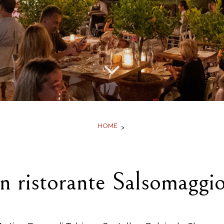
Attività
Dove siamo
Photo Gallery
Offerte
Prenota
 un regalo gradito da fare comoda
HOME
on ristorante Salsomaggi