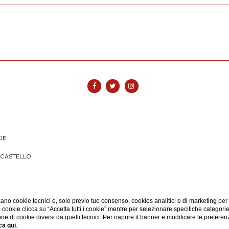
IE
O CASTELLO
ano cookie tecnici e, solo previo tuo consenso, cookies analitici e di marketing per
di cookie clicca su “Accetta tutti i cookie” mentre per selezionare specifiche categori
one di cookie diversi da quelli tecnici. Per riaprire il banner e modificare le preferen
ca qui
.