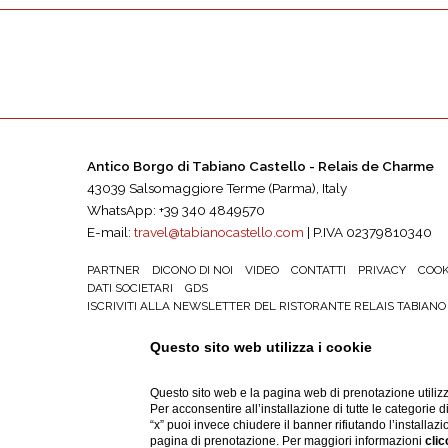
Antico Borgo di Tabiano Castello - Relais de Charme
43039 Salsomaggiore Terme (Parma), Italy
WhatsApp: +39 340 4849570
E-mail:
travel@tabianocastello.com
| P.IVA 02379810340
PARTNER
DICONO DI NOI
VIDEO
CONTATTI
PRIVACY
COOK
DATI SOCIETARI
GDS
ISCRIVITI ALLA NEWSLETTER DEL RISTORANTE RELAIS TABIAN
ACCESSIBILITÀ
Questo sito web utilizza i cookie
Questo sito web e la pagina web di prenotazione utilizz
Per acconsentire all’installazione di tutte le categorie 
“x” puoi invece chiudere il banner rifiutando l’installazi
pagina di prenotazione. Per maggiori informazioni
clic