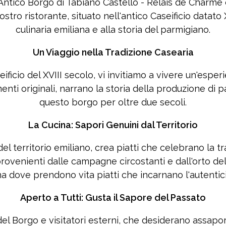
ntico Borgo di Tabiano Castello - Relais de Charme d
stro ristorante, situato nell'antico Caseificio datato
culinaria emiliana e alla storia del parmigiano.
Un Viaggio nella Tradizione Casearia
ficio del XVIII secolo, vi invitiamo a vivere un'esper
nti originali, narrano la storia della produzione di 
questo borgo per oltre due secoli.
La Cucina: Sapori Genuini dal Territorio
 del territorio emiliano, crea piatti che celebrano la 
provenienti dalle campagne circostanti e dall'orto del
a dove prendono vita piatti che incarnano l'autentici
Aperto a Tutti: Gusta il Sapore del Passato
i del Borgo e visitatori esterni, che desiderano assap