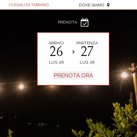
I CASALI DI TABIANO
DOVE SIAMO
PRENOTA
ARRIVO
PARTENZA
26
27
LUG
26
LUG
26