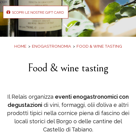
Offerte
Prenota
SCOPRI LE NOSTRE GIFT CARD
SCOPRI LE NOSTRE GIFT CARD
Vuoi idee per un regalo gradito da fare
comodamente da casa?
HOME
ENOGASTRONOMIA
FOOD & WINE TASTING
Food & wine tasting
Il Relais organizza
eventi enogastronomici con
degustazioni
di vini, formaggi, olii d’oliva e altri
prodotti tipici nella cornice piena di fascino dei
locali storici del Borgo o delle cantine del
Castello di Tabiano.