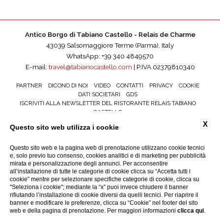
Antico Borgo di Tabiano Castello - Relais de Charme
43039 Salsomaggiore Terme (Parma), Italy
WhatsApp: +39 340 4849570
E-mail:
travel@tabianocastello.com
| P.IVA 02379810340
PARTNER
DICONO DI NOI
VIDEO
CONTATTI
PRIVACY
COOKIE
DATI SOCIETARI
GDS
ISCRIVITI ALLA NEWSLETTER DEL RISTORANTE RELAIS TABIANO
CASTELLO
ACCESSIBILITÀ
X
Questo sito web utilizza i cookie
Questo sito web e la pagina web di prenotazione utilizzano cookie tecnici
e, solo previo tuo consenso, cookies analitici e di marketing per pubblicità
mirata e personalizzazione degli annunci. Per acconsentire
all’installazione di tutte le categorie di cookie clicca su “Accetta tutti i
cookie” mentre per selezionare specifiche categorie di cookie, clicca su
"Seleziona i cookie"; mediante la “x” puoi invece chiudere il banner
rifiutando l’installazione di cookie diversi da quelli tecnici. Per riaprire il
banner e modificare le preferenze, clicca su “Cookie” nel footer del sito
web e della pagina di prenotazione. Per maggiori informazioni
clicca qui
.