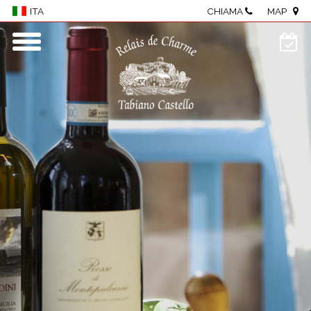
CHIAMA
MAP
ITA
Home
Borgo
Camere e Suite
Centro benessere
Ristorante
Meeting & eventi
Enogastronomia
Visite al Castello
Attività
Dove siamo
Photo Gallery