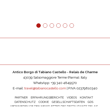
1
2
3
4
5
6
Antico Borgo di Tabiano Castello - Relais de Charme
43039 Salsomaggiore Terme (Parma), Italy
WhatsApp: +39 340 4849570
E-mail:
travel@tabianocastello.com
| P.IVA 02379810340
PARTNER
ERFAHRUNGSBERICHTE
VIDEOS
KONTAKT
DATENSCHUTZ
COOKIE
GESELLSCHAFTSDATEN
GDS
ABONNIEREN SIE DEN NEWSLETTER DES RESTAURANTS RELAIS