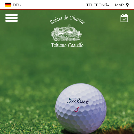
TELEFON
MAP
DEU
Antico Borgo Tabiano Castello - Relais
de Charme
Borgo
Zimmer und Suiten
Wellness Center
Restaurant
Meetings und Events
Önogastronomie
Besichtigungen des Castello
Aktivitäten
Lage