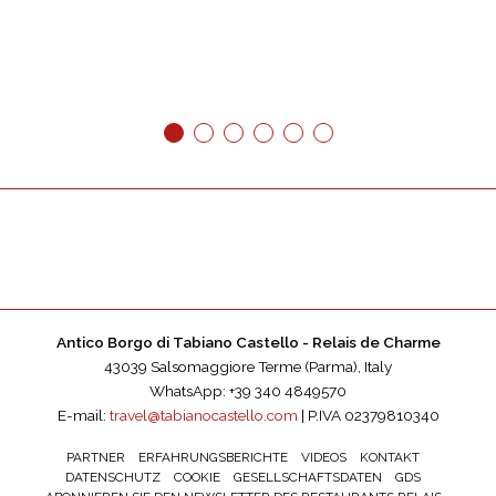
1
2
3
4
5
6
Antico Borgo di Tabiano Castello - Relais de Charme
43039 Salsomaggiore Terme (Parma), Italy
WhatsApp: +39 340 4849570
E-mail:
travel@tabianocastello.com
| P.IVA 02379810340
PARTNER
ERFAHRUNGSBERICHTE
VIDEOS
KONTAKT
DATENSCHUTZ
COOKIE
GESELLSCHAFTSDATEN
GDS