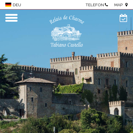
TELEFON
MAP
DEU
Antico Borgo Tabiano Castello - Relais
de Charme
Borgo
Zimmer und Suiten
Wellness Center
Restaurant
Meetings und Events
Önogastronomie
Besichtigungen des Castello
Aktivitäten
Lage