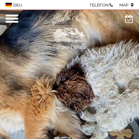
TELEFON
MAP
DEU
Antico Borgo Tabiano Castello - Relais
de Charme
Borgo
Zimmer und Suiten
Wellness Center
Restaurant
Meetings und Events
Önogastronomie
Besichtigungen des Castello
Aktivitäten
Lage