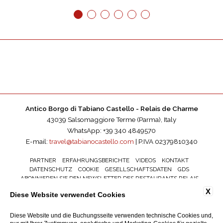
1
2
3
4
5
6
Antico Borgo di Tabiano Castello - Relais de Charme
43039 Salsomaggiore Terme (Parma), Italy
WhatsApp: +39 340 4849570
E-mail:
travel@tabianocastello.com
| P.IVA 02379810340
PARTNER
ERFAHRUNGSBERICHTE
VIDEOS
KONTAKT
DATENSCHUTZ
COOKIE
GESELLSCHAFTSDATEN
GDS
ABONNIEREN SIE DEN NEWSLETTER DES RESTAURANTS RELAIS
TABIANO CASTELLO
X
Diese Website verwendet Cookies
ACCESSIBILITY
Diese Website und die Buchungsseite verwenden technische Cookies und,